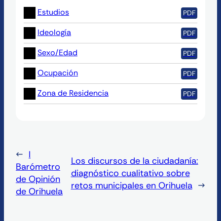
(se abre en pestaña nueva)
Estudios
PDF
(se abre en pestaña nueva)
Ideología
PDF
(se abre en pestaña nueva)
Sexo/Edad
PDF
(se abre en pestaña nueva)
Ocupación
PDF
(se abre en pestaña nueva)
Zona de Residencia
PDF
←
I
Los discursos de la ciudadanía:
Barómetro
diagnóstico cualitativo sobre
de Opinión
retos municipales en Orihuela
→
de Orihuela